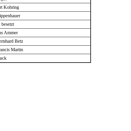
rt Kohring
ippenhauer
 besetzt
Jens Ammer
ernhard Betz
rancis Martin
auck