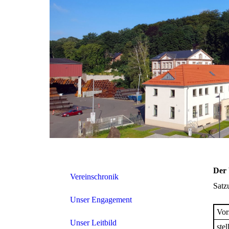
Der 
Vereinschronik
Satz
Unser Engagement
Vor
Unser Leitbild
stel