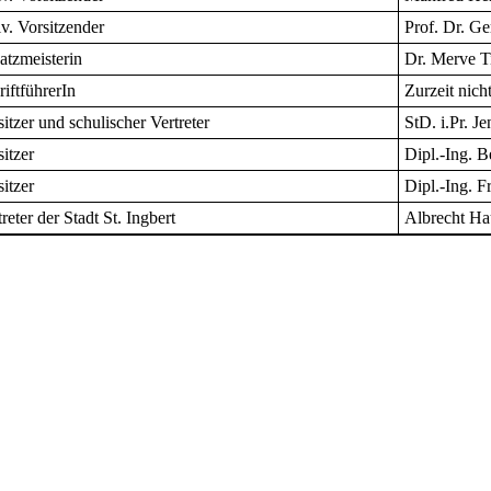
lv. Vorsitzender
Prof. Dr. Ge
atzmeisterin
Dr. Merve T
riftführerIn
Zurzeit nicht
sitzer und schulischer Vertreter
StD. i.Pr. 
sitzer
Dipl.-Ing. B
sitzer
Dipl.-Ing. F
reter der Stadt St. Ingbert
Albrecht H