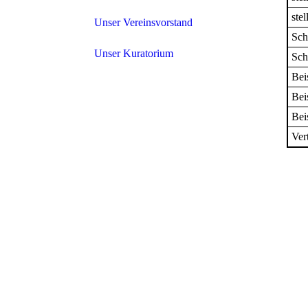
stel
Unser Vereinsvorstand
Sch
Unser Kuratorium
Sch
Bei
Bei
Bei
Vert